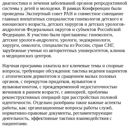
диагностики и лечения заболеваний органов репродуктивной
системы у детей и молодежи. В рамках Конференции были
проведены Экспертный совет РАН и совместное совещание
главных внештатных специалистов гинекологов детского и
юношеского возраста, детских хирургов и детских урологов-
андрологов Федеральных округов и субъектов Российской
Федерации. К участию были приглашены: гинекологи,
детские урологи-андрологи, урологи, эндокринологи,
хирурги, онкологи, специалисты из России, стран СНГ,
зарубежные ученые из авторитетных университетов, клиник
и медицинских центров.
Научная программа охватила все ключевые темы и спорные
вопросы, требующие обсуждения: тактика ведения пациентов
с атопическим дерматитом и сращением малых половых
органов, с перекрутом придатков, вульвитом и
вульвовагинитом, с преждевременной недостаточностью
яичников в раннем возрасте, с аменореей, проблемы
реконструктивных операций при расстройствах половой
идентичности. Отдельно разобраны такие важные аспекты
работы, как: организационные вопросы работы служб,
нормативно-правовые документы, регламентирующие
деятельность, эффективные тактики взаимодействия с
пациентами.